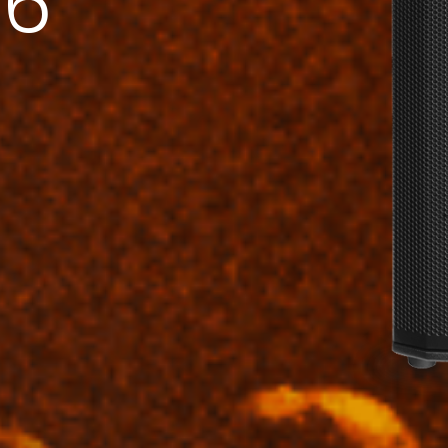
06
Code:
Speaker Stand