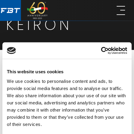
Skip
Skip
to
to
KEIRON
main
footer
content
La serie KEIRON comprende diffusori coassiali
This website uses cookies
passivi progettati per installazioni ad alte
We use cookies to personalise content and ads, to
prestazioni in ambienti on elevati requisiti
provide social media features and to analyse our traffic.
We also share information about your use of our site with
architettonici. Costruiti in legno ad alta densità e
our social media, advertising and analytics partners who
rifiniti con una resistente verniciatura antigraffio,
may combine it with other information that you’ve
tutti i modelli KEIRON si distinguono per il design
provided to them or that they’ve collected from your use
of their services.
discreto, l’eccellente qualità sonora e la