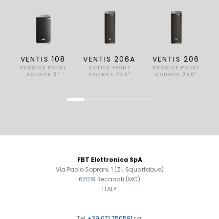
VENTIS 108
VENTIS 206A
VENTIS 206
PASSIVE POINT
ACTIVE POINT
PASSIVE POINT
SOURCE 8"
SOURCE 2X6"
SOURCE 2X6"
FOOTER
FBT Elettronica SpA
Via Paolo Soprani, 1 (Z.I. Squartabue)
62019 Recanati (MC)
ITALY
Tel.
+39 071 750591
r.a.