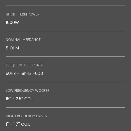
Speaker Stand
SHORT TERM POWER:
1000W
NOMINAL IMPEDANCE:
8 OHM
FREQUENCY RESPONSE:
50HZ - 18KHZ -6DB
LOW FREQUENCY WOOFER:
15'' - 2.5'' COIL
HIGH FREQUENCY DRIVER:
1'' - 1.7'' COIL