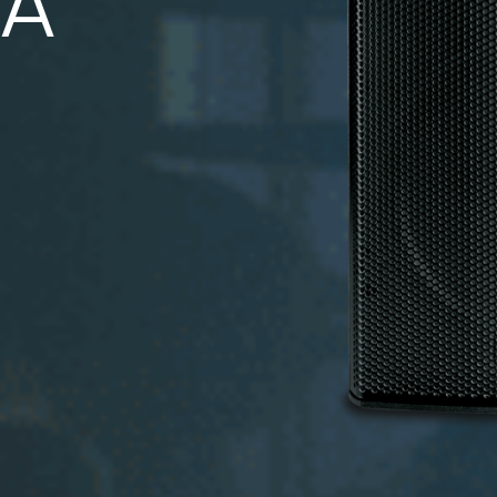
2A
Code:
Speaker Stand