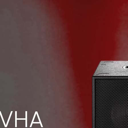
 VHA
VHA-C 118S