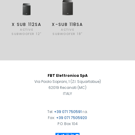
X SUB 112SA
X-SUB 118SA
ACTIVE
ACTIVE
SUBWOOFER 12"
SUBWOOFER 18"
FOOTER
FBT Elettronica SpA
Via Paolo Soprani, 1 (Z.I. Squartabue)
62019 Recanati (MC)
ITALY
Tel.
+39 071 750591
r.a.
Fax:
+39 071 7505920
P.O. Box 104