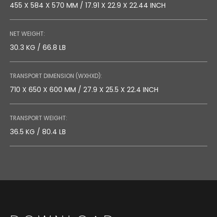
455 X 584 X 570 MM / 17.91 X 22.9 X 22.44 INCH
NET WEIGHT:
30.3 KG / 66.8 LB
TRANSPORT DIMENSION (WXHXD):
710 X 650 X 600 MM / 27.9 X 25.5 X 22.4 INCH
TRANSPORT WEIGHT:
36.5 KG / 80.4 LB