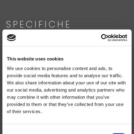
SPECIFICHE
TECNICHE
CODE:
This website uses cookies
44145
We use cookies to personalise content and ads, to
provide social media features and to analyse our traffic.
We also share information about your use of our site with
CONFIGURATION:
Cerca
our social media, advertising and analytics partners who
BASS REFLEX
prodotti:
may combine it with other information that you’ve
provided to them or that they’ve collected from your use
BUILT-IN AMPLIFIER LF/HF:
of their services.
1200W
Consent