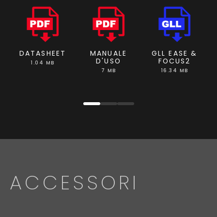
DATASHEET
MANUALE
GLL EASE &
D'USO
FOCUS2
1.04 MB
7 MB
16.34 MB
ACCESSORI