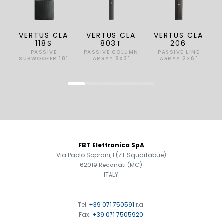
VERTUS CLA
VERTUS CLA
VERTUS CLA
118S
803T
206
PASSIVE
PASSIVE COLUMN
PASSIVE LINE
SUBWOOFER 18"
ARRAY 8X3"
ARRAY 2X6"
FOOTER
FBT Elettronica SpA
Via Paolo Soprani, 1 (Z.I. Squartabue)
62019 Recanati (MC)
ITALY
Tel.
+39 071 750591
r.a.
Fax:
+39 071 7505920