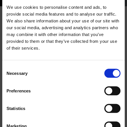
We use cookies to personalise content and ads, to
provide social media features and to analyse our traffic.
Cerca
We also share information about your use of our site with
prodotti:
SPECIFICHE
our social media, advertising and analytics partners who
may combine it with other information that you’ve
TECNICHE
provided to them or that they’ve collected from your use
of their services.
CODE:
Consent
41807 (BLACK) / 41824 (WHITE)
Necessary
Selection
CONFIGURATION:
Preferences
1 WAY
Statistics
RECOMMENDED AMPLIFIER:
100 W RMS
Marketing