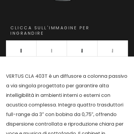
CLICCA SULL'IMMAGINE PER
INGRANDIRE
VERTUS CLA 403T è un diffusore a colonna passivo
a via singola progettato per garantire alta
VT-W0 3
intelligibilità in ambienti interni o esterni con
acustica complessa. Integra quattro trasduttori
Code:
Fixed Wall Bracket
full-range da 3″ con bobina da 0,75″, offrendo
dispersione controllata e riproduzione chiara per
voce e musica di sottofondo. Il cabinet in