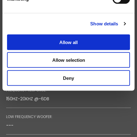
LONG TERM POWER:
50W
Show details
SHORT TERM POWER:
Allow all
200W
Allow selection
NOMINAL IMPEDANCE:
16 OHM
Deny
FREQUENCY RESPONSE:
150HZ-20KHZ @-6DB
LOW FREQUENCY WOOFER:
---