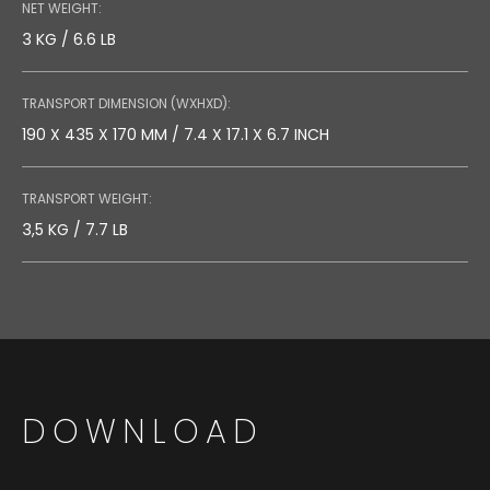
NET WEIGHT:
3 KG / 6.6 LB
TRANSPORT DIMENSION (WXHXD):
190 X 435 X 170 MM / 7.4 X 17.1 X 6.7 INCH
TRANSPORT WEIGHT:
3,5 KG / 7.7 LB
DOWNLOAD