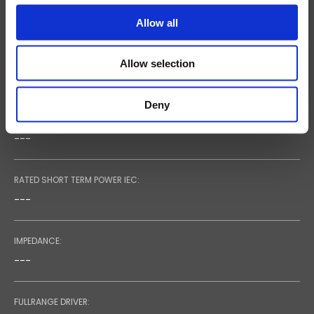
0.8 KG / 1.7 LB
Allow all
RECOMMENDED AMPLIFIER:
Allow selection
---
Deny
RATED LONG TERM POWER (IEC):
---
RATED SHORT TERM POWER IEC:
---
IMPEDANCE:
---
FULLRANGE DRIVER: