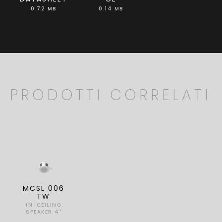
0.72 MB
0.14 MB
PRODOTTI CORRELATI
MCSL 006
TW
IN-CEILING
SPEAKER 4"