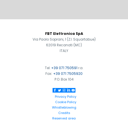
FOOTER
FBT Elettronica SpA
Via Paolo Soprani, 1 (Z.I. Squartabue)
62019 Recanati (MC)
ITALY
Tel.
+39 071 750591
r.a.
Fax:
+39 071 7505920
P.O. Box 104
Privacy Policy
Cookie Policy
Whistleblowing
Credits
Reserved area