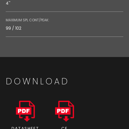
4''
MAXIMUM SPL CONT/PEAK:
99 / 102
DOWNLOAD
DATASHEET
CE