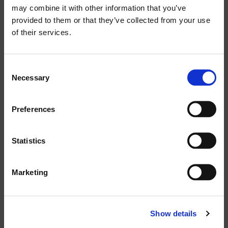
MATERIAL:
Cerca
may combine it with other information that you’ve
ABS / METAL
prodotti:
provided to them or that they’ve collected from your use
of their services.
POWER TAPS:
6 / 3
Consent
Necessary
Selection
LOW FREQUENCY WOOFER:
---
Preferences
HIGH FREQUENCY:
Statistics
---
Marketing
NET DIMENSION (WXHXD):
Ø140 X 122 MM / 5.5 X 4.8 INCH
Show details
NET WEIGHT: