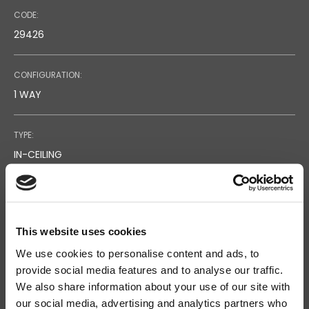
CODE:
29426
CONFIGURATION:
1 WAY
TYPE:
IN-CEILING
FREQUENCY RESPONSE:
160 - 20.000HZ
This website uses cookies
We use cookies to personalise content and ads, to
SENSITIVITY (@1W/1M):
provide social media features and to analyse our traffic.
91
We also share information about your use of our site with
our social media, advertising and analytics partners who