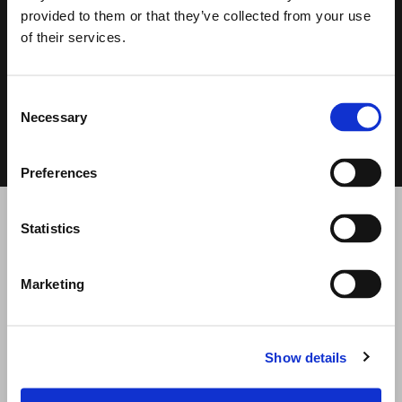
provided to them or that they’ve collected from your use
DATASHEET
MANUALE
CPR
of their services.
D'USO
0.57 MB
1.84 MB
P
37.32 MB
Cerca
prodotti:
Consent
Necessary
Selection
Preferences
Statistics
PRODOTTI CORRELATI
Marketing
Show details