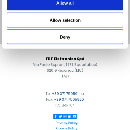
Allow all
FMD 2012
EMERGENCY
PAGING UNIT
Allow selection
Deny
FOOTER
FBT Elettronica SpA
Via Paolo Soprani, 1 (Z.I. Squartabue)
62019 Recanati (MC)
ITALY
Tel.
+39 071 750591
r.a.
Fax:
+39 071 7505920
P.O. Box 104
Privacy Policy
Cookie Policy