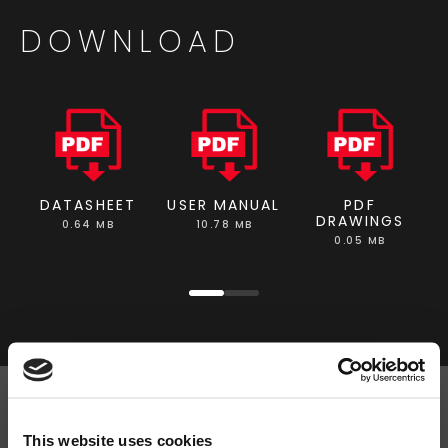
DOWNLOAD
DATASHEET
USER MANUAL
PDF
DRAWINGS
0.64 MB
10.78 MB
0.05 MB
Cerca
This website uses cookies
prodotti: