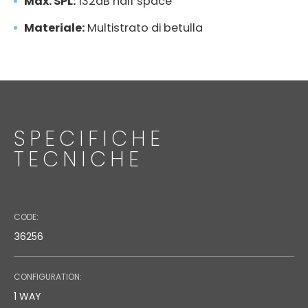
Max. SPL:
132dB half space
Materiale:
Multistrato di betulla
SPECIFICHE
AC-W208
TECNICHE
Code:
Fixed Wall Bracket
CODE:
36256
CONFIGURATION:
1 WAY
DATASHEET