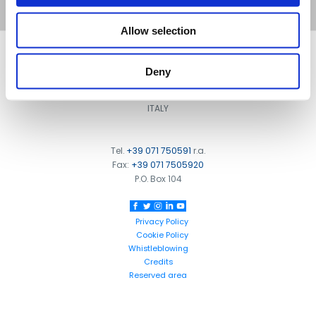
Allow selection
FOOTER
FBT Elettronica SpA
Deny
Via Paolo Soprani, 1 (Z.I. Squartabue)
62019 Recanati (MC)
ITALY
Tel.
+39 071 750591
r.a.
Fax:
+39 071 7505920
P.O. Box 104
Privacy Policy
Cookie Policy
Whistleblowing
Credits
Reserved area